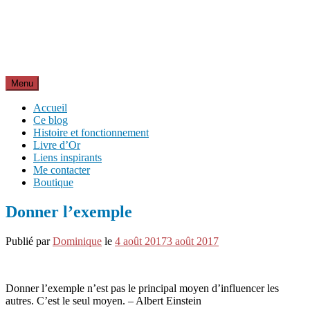
Aller
Inspirations pour réussir sa vie
au
pour bien démarrer la journée et créer sa vie chaque jour avec
contenu
motivation et bienveillance
Menu
Accueil
Ce blog
Histoire et fonctionnement
Livre d’Or
Liens inspirants
Me contacter
Boutique
Donner l’exemple
Publié par
Dominique
le
4 août 2017
3 août 2017
Donner l’exemple n’est pas le principal moyen d’influencer les
autres. C’est le seul moyen. – Albert Einstein