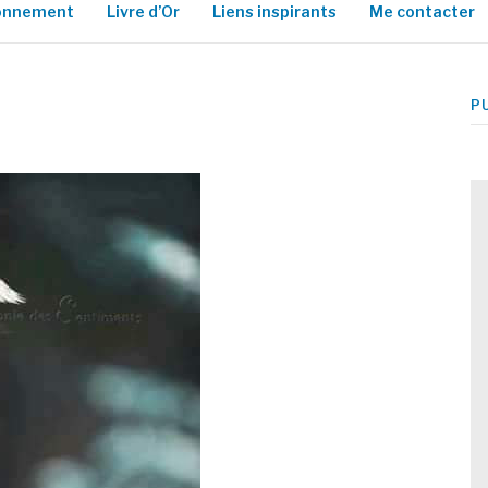
ionnement
Livre d’Or
Liens inspirants
Me contacter
P