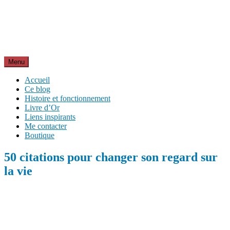
Aller
Inspirations pour réussir sa vie
au
pour bien démarrer la journée et créer sa vie chaque jour avec
contenu
motivation et bienveillance
Menu
Accueil
Ce blog
Histoire et fonctionnement
Livre d’Or
Liens inspirants
Me contacter
Boutique
50 citations pour changer son regard sur
la vie