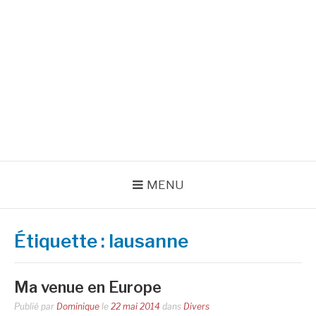
Aller
au
INSPIRATIONS POUR
contenu
RÉUSSIR SA VIE
pour bien démarrer la journée et créer sa vie chaque jour avec
motivation et bienveillance
MENU
Étiquette :
lausanne
Ma venue en Europe
Publié par
Dominique
le
22 mai 2014
dans
Divers