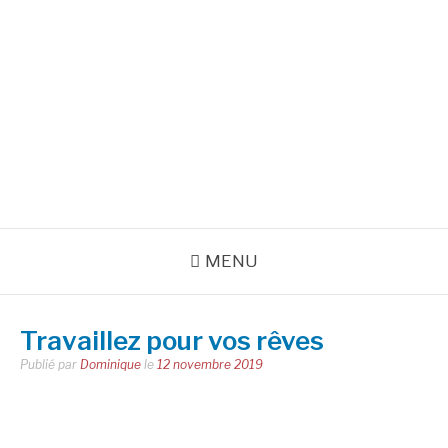
Aller
au
INSPIRATIONS POUR
contenu
RÉUSSIR SA VIE
pour bien démarrer la journée et créer sa vie chaque jour avec
motivation et bienveillance
MENU
Travaillez pour vos rêves
Publié par
Dominique
le
12 novembre 2019