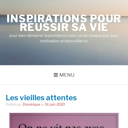
Aller
au
INSPIRATIONS POUR
contenu
RÉUSSIR SA VIE
pour bien démarrer la journée et créer sa vie chaque jour avec
motivation et bienveillance
MENU
Les vieilles attentes
Publié par
Dominique
le
16 juin 2020