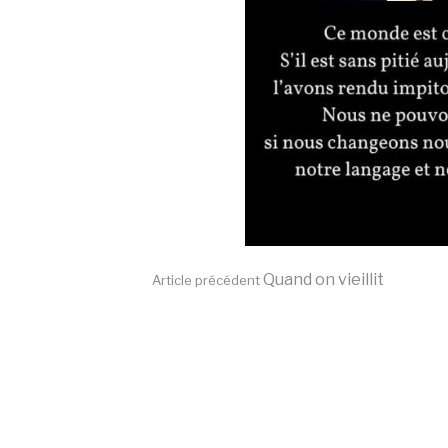
Lire
Quand on vieillit
Article précédent
la
suite