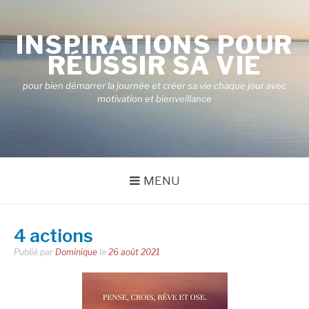
Aller
au
INSPIRATIONS POUR
contenu
RÉUSSIR SA VIE
pour bien démarrer la journée et créer sa vie chaque jour avec
motivation et bienveillance
MENU
4 actions
Publié par
Dominique
le
26 août 2021