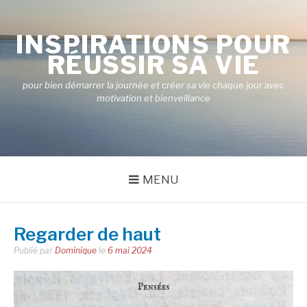
Aller
au
INSPIRATIONS POUR
contenu
RÉUSSIR SA VIE
pour bien démarrer la journée et créer sa vie chaque jour avec
motivation et bienveillance
MENU
Regarder de haut
Publié par
Dominique
le
6 mai 2024