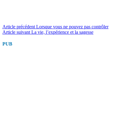
Lire
Article précédent
Lorsque vous ne pouvez pas contrôler
Article suivant
La vie, l’expérience et la sagesse
la
suite
PUB