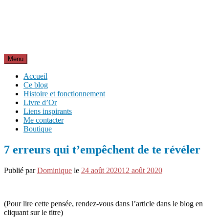
Aller
Inspirations pour réussir sa vie
au
pour bien démarrer la journée et créer sa vie chaque jour avec
contenu
motivation et bienveillance
Menu
Accueil
Ce blog
Histoire et fonctionnement
Livre d’Or
Liens inspirants
Me contacter
Boutique
7 erreurs qui t’empêchent de te révéler
Publié par
Dominique
le
24 août 2020
12 août 2020
(Pour lire cette pensée, rendez-vous dans l’article dans le blog en
cliquant sur le titre)