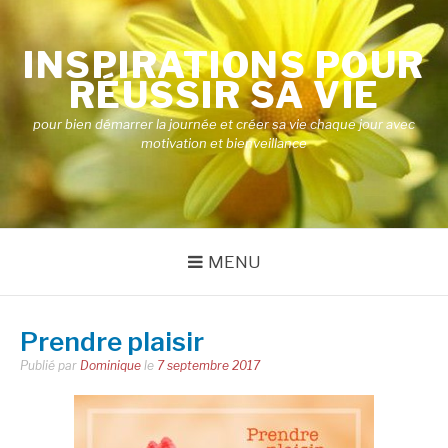
Aller
au
INSPIRATIONS POUR
contenu
RÉUSSIR SA VIE
pour bien démarrer la journée et créer sa vie chaque jour avec
motivation et bienveillance
MENU
Prendre plaisir
Publié par
Dominique
le
7 septembre 2017