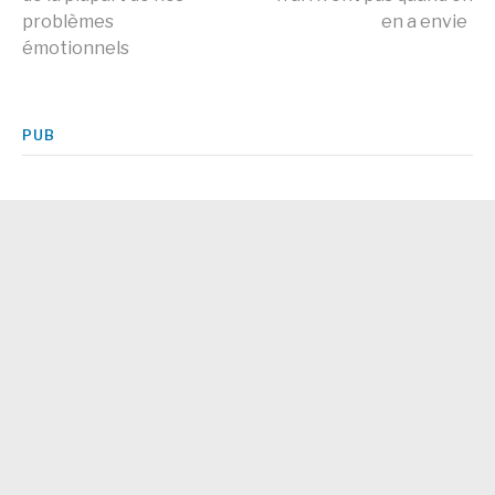
problèmes
en a envie
la
émotionnels
suite
PUB