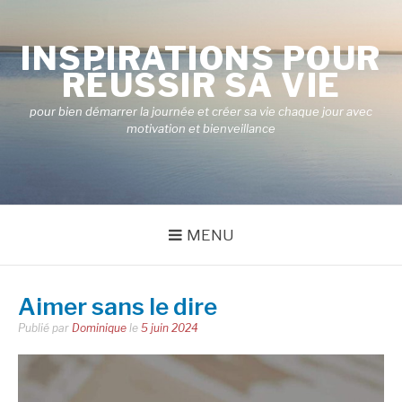
Aller
au
INSPIRATIONS POUR
contenu
RÉUSSIR SA VIE
pour bien démarrer la journée et créer sa vie chaque jour avec
motivation et bienveillance
MENU
Aimer sans le dire
Publié par
Dominique
le
5 juin 2024