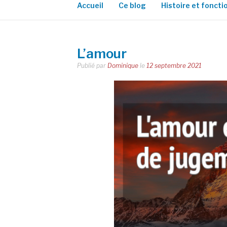
Accueil
Ce blog
Histoire et fonct
L’amour
Publié par
Dominique
le
12 septembre 2021