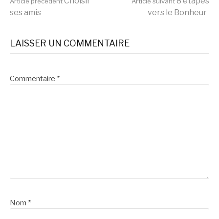
Lire
Choisir
8 étapes
Article précédent
Article suivant
ses amis
vers le Bonheur
la
LAISSER UN COMMENTAIRE
suite
Commentaire
*
Nom
*