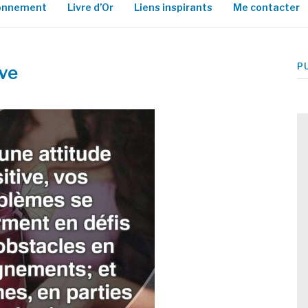
ionnement
Livre d’Or
Liens inspirants
Me contacter
P
ive