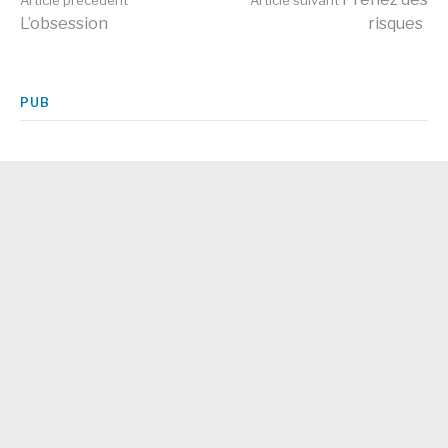
Lire
L’obsession
risques
la
PUB
suite