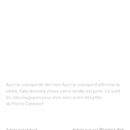
Ayez le courage de dire non. Ayez le courage d’affronter la
vérité. Faire la bonne chose parce qu’elle est juste. Ce sont
les clés magiques pour vivre avec votre intégrité.
W. Pierre Clément
Prenez des
Article précédent
Article suivant