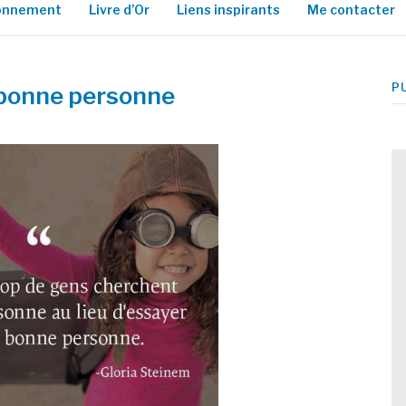
ionnement
Livre d’Or
Liens inspirants
Me contacter
P
 bonne personne