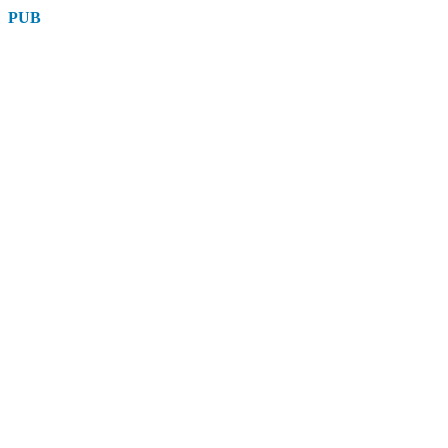
suite
PUB