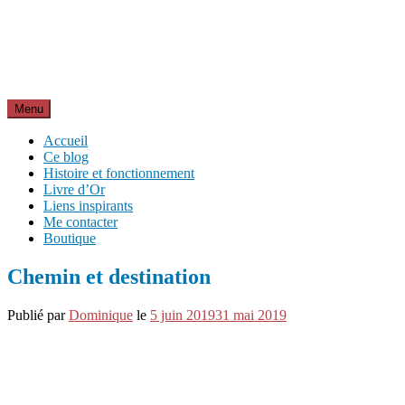
Aller
Inspirations pour réussir sa vie
au
pour bien démarrer la journée et créer sa vie chaque jour avec
contenu
motivation et bienveillance
Menu
Accueil
Ce blog
Histoire et fonctionnement
Livre d’Or
Liens inspirants
Me contacter
Boutique
Chemin et destination
Publié par
Dominique
le
5 juin 2019
31 mai 2019