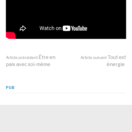
Lire
Être en
Tout est
Article précédent
Article suivant
paix avec soi-même
énergie
la
PUB
suite