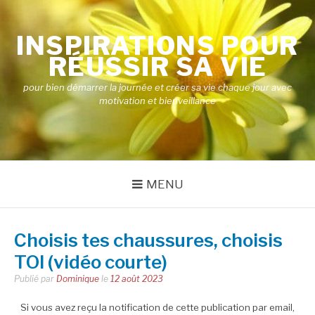
Aller
au
INSPIRATIONS POUR
contenu
RÉUSSIR SA VIE
pour bien démarrer la journée et créer sa vie chaque jour avec
motivation et bienveillance
MENU
Choisis tes chaussures, choisis
TOI (vidéo courte)
Publié par
Dominique
le
12 août 2023
Si vous avez reçu la notification de cette publication par email,