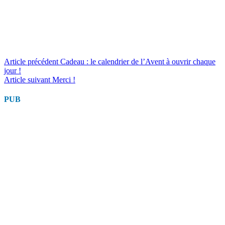
Lire
Article précédent
Cadeau : le calendrier de l’Avent à ouvrir chaque
jour !
la
Article suivant
Merci !
suite
PUB