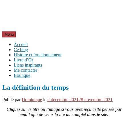
Aller
Inspirations pour réussir sa vie
au
pour bien démarrer la journée et créer sa vie chaque jour avec
contenu
motivation et bienveillance
Menu
Accueil
Ce blog
Histoire et fonctionnement
Livre d’Or
Liens inspirants
Me contacter
Boutique
La définition du temps
Publié par
Dominique
le
2 décembre 2021
28 novembre 2021
Cliquez sur le titre ou l’image si vous avez reçu cette pensée par
email afin de venir la lire au complet dans le site.