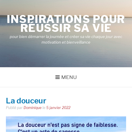
Aller
au
INSPIRATIONS POUR
contenu
RÉUSSIR SA VIE
pour bien démarrer la journée et créer sa vie chaque jour avec
motivation et bienveillance
MENU
La douceur
Publié par
Dominique
le
5 janvier 2022