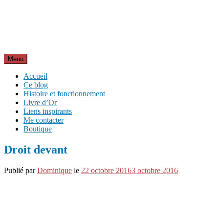
Aller
Inspirations pour réussir sa vie
au
pour bien démarrer la journée et créer sa vie chaque jour avec
contenu
motivation et bienveillance
Menu
Accueil
Ce blog
Histoire et fonctionnement
Livre d’Or
Liens inspirants
Me contacter
Boutique
Droit devant
Publié par
Dominique
le
22 octobre 2016
3 octobre 2016