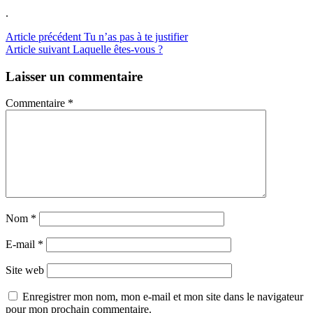
.
Lire
Article précédent
Tu n’as pas à te justifier
Article suivant
Laquelle êtes-vous ?
la
suite
Laisser un commentaire
Commentaire
*
Nom
*
E-mail
*
Site web
Enregistrer mon nom, mon e-mail et mon site dans le navigateur
pour mon prochain commentaire.