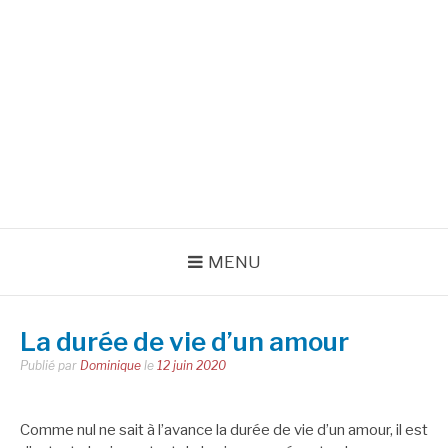
Aller
au
INSPIRATIONS POUR
contenu
RÉUSSIR SA VIE
pour bien démarrer la journée et créer sa vie chaque jour avec
motivation et bienveillance
MENU
La durée de vie d’un amour
Publié par
Dominique
le
12 juin 2020
Comme nul ne sait à l’avance la durée de vie d’un amour, il est