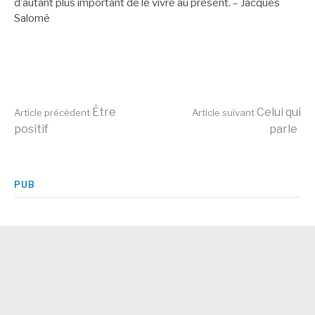
d’autant plus important de le vivre au présent. – Jacques
Salomé
Lire
Être
Celui qui
Article précédent
Article suivant
positif
parle
la
PUB
suite