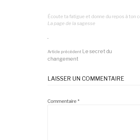
Écoute ta fatigue et donne du repos à ton co
La page de la sagesse
.
Lire
Le secret du
Article précédent
changement
la
LAISSER UN COMMENTAIRE
suite
Commentaire
*