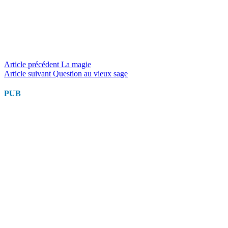
Lire
Article précédent
La magie
Article suivant
Question au vieux sage
la
suite
PUB