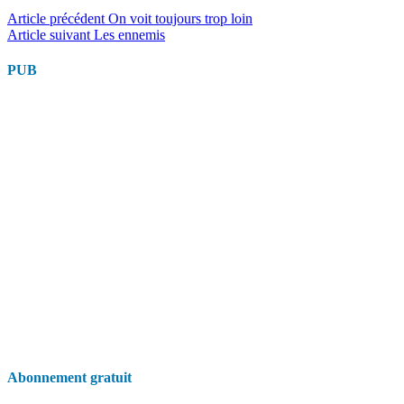
Lire
Article précédent
On voit toujours trop loin
Article suivant
Les ennemis
la
suite
PUB
Abonnement gratuit