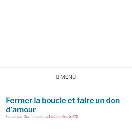
Aller
au
INSPIRATIONS POUR
contenu
RÉUSSIR SA VIE
pour bien démarrer la journée et créer sa vie chaque jour avec
motivation et bienveillance
MENU
Fermer la boucle et faire un don
d’amour
Publié par
Dominique
le
31 décembre 2020