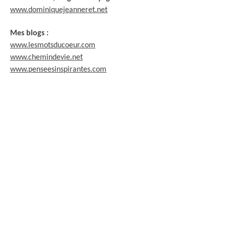
www.dominiquejeanneret.net
Mes blogs :
www.lesmotsducoeur.com
www.chemindevie.net
www.penseesinspirantes.com