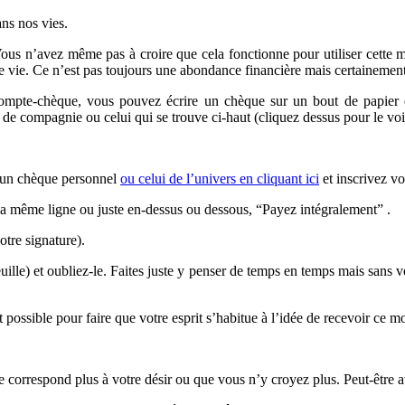
ns nos vies.
’avez même pas à croire que cela fonctionne pour utiliser cette métho
e vie. Ce n’est pas toujours une abondance financière mais certaineme
 compte-chèque, vous pouvez écrire un chèque sur un bout de papier et
ompagnie ou celui qui se trouve ci-haut (cliquez dessus pour le voir e
un chèque personnel
ou celui de l’univers en cliquant ici
et inscrivez v
r la même ligne ou juste en-dessus ou dessous, “Payez intégralement” .
tre signature).
uille) et oubliez-le. Faites juste y penser de temps en temps mais sans 
 possible pour faire que votre esprit s’habitue à l’idée de recevoir ce m
 correspond plus à votre désir ou que vous n’y croyez plus. Peut-être a