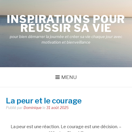
Aller
au
INSPIRATIONS POUR
contenu
RÉUSSIR SA VIE
pour bien démarrer la journée et créer sa vie chaque jour avec
motivation et bienveillance
MENU
La peur et le courage
Publié par
Dominique
le
31 août 2025
La peur est une réaction. Le courage est une décision. –