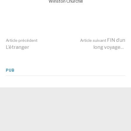
Winston Churchill
Lire
FIN d’un
Article précédent
Article suivant
L’étranger
long voyage…
la
PUB
suite