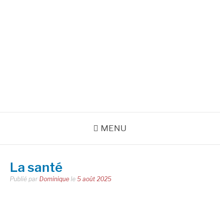
Aller
au
INSPIRATIONS POUR
contenu
RÉUSSIR SA VIE
pour bien démarrer la journée et créer sa vie chaque jour avec
motivation et bienveillance
MENU
La santé
Publié par
Dominique
le
5 août 2025