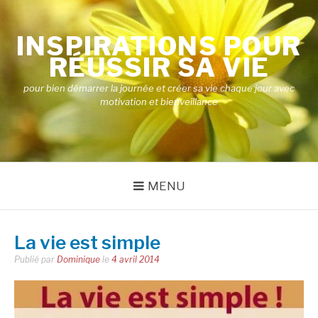
Aller
au
INSPIRATIONS POUR
contenu
RÉUSSIR SA VIE
pour bien démarrer la journée et créer sa vie chaque jour avec
motivation et bienveillance
MENU
La vie est simple
Publié par
Dominique
le
4 avril 2014