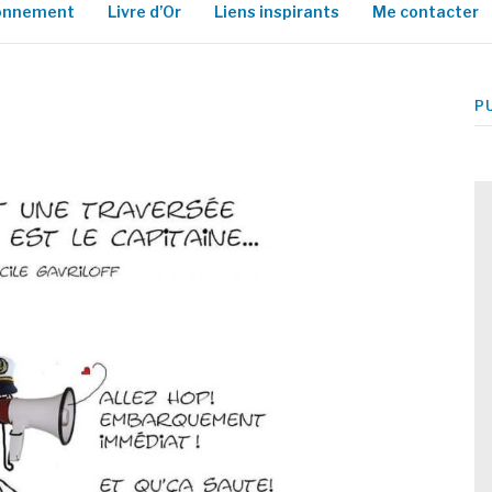
ionnement
Livre d’Or
Liens inspirants
Me contacter
P