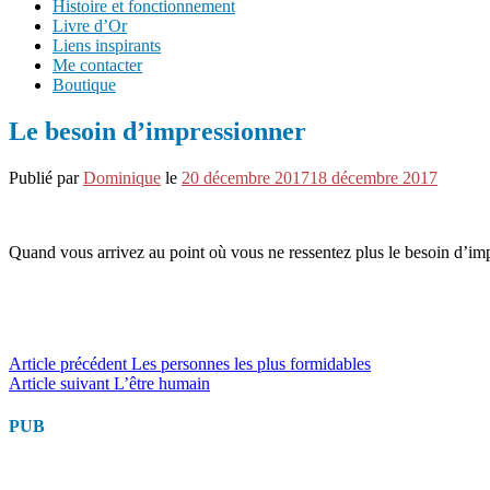
Histoire et fonctionnement
Livre d’Or
Liens inspirants
Me contacter
Boutique
Le besoin d’impressionner
Publié par
Dominique
le
20 décembre 2017
18 décembre 2017
Quand vous arrivez au point où vous ne ressentez plus le besoin d’im
Lire
Article précédent
Les personnes les plus formidables
Article suivant
L’être humain
la
suite
PUB