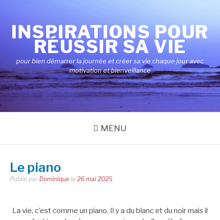
Aller
au
INSPIRATIONS POUR
contenu
RÉUSSIR SA VIE
pour bien démarrer la journée et créer sa vie chaque jour avec
motivation et bienveillance
MENU
Le piano
Publié par
Dominique
le
26 mai 2025
La vie, c’est comme un piano. Il y a du blanc et du noir mais il