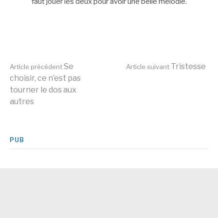
faut jouer les deux pour avoir une belle mélodie.
Lire
Se
Tristesse
Article précédent
Article suivant
choisir, ce n’est pas
tourner le dos aux
la
autres
suite
PUB