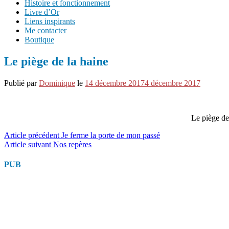
Histoire et fonctionnement
Livre d’Or
Liens inspirants
Me contacter
Boutique
Le piège de la haine
Publié par
Dominique
le
14 décembre 2017
4 décembre 2017
Le piège de
Lire
Article précédent
Je ferme la porte de mon passé
Article suivant
Nos repères
la
suite
PUB