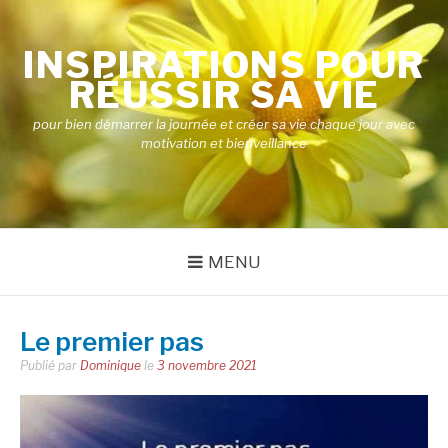
Aller
au
INSPIRATIONS POUR
contenu
RÉUSSIR SA VIE
pour bien démarrer la journée et créer sa vie chaque jour avec
motivation et bienveillance
MENU
Le premier pas
Publié par
Dominique
le
3 novembre 2021