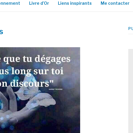
ionnement
Livre d’Or
Liens inspirants
Me contacter
P
s