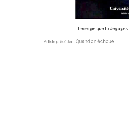
L’énergie que tu dégages e
Lire
Quand on échoue
Article précédent
la
suite