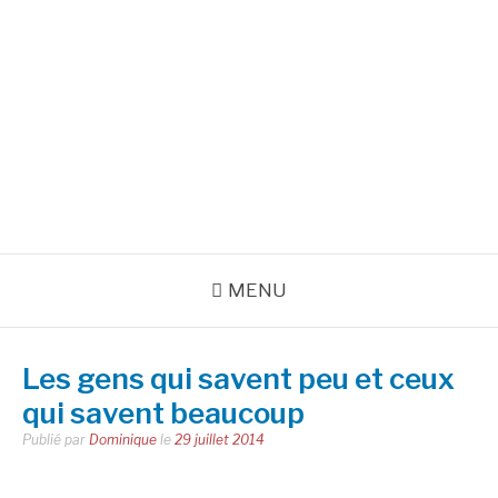
Aller
au
INSPIRATIONS POUR
contenu
RÉUSSIR SA VIE
pour bien démarrer la journée et créer sa vie chaque jour avec
motivation et bienveillance
MENU
Les gens qui savent peu et ceux
qui savent beaucoup
Publié par
Dominique
le
29 juillet 2014