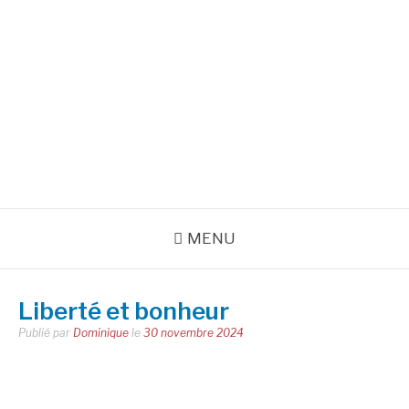
Aller
au
INSPIRATIONS POUR
contenu
RÉUSSIR SA VIE
pour bien démarrer la journée et créer sa vie chaque jour avec
motivation et bienveillance
MENU
Liberté et bonheur
Publié par
Dominique
le
30 novembre 2024