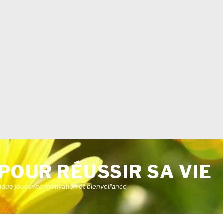
POUR RÉUSSIR SA VIE
aque jour avec motivation et bienveillance