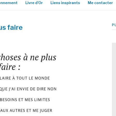
ionnement
Livre d’Or
Liens inspirants
Me contacter
P
us faire