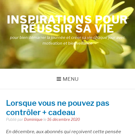
Aller
au
INSPIRATIONS POUR
contenu
RÉUSSIR SA VIE
pour bien démarrer la journée et créer sa vie chaque jour avec
motivation et bienveillance
MENU
Lorsque vous ne pouvez pas
contrôler + cadeau
Publié par
Dominique
le
16 décembre 2020
En décembre, aux abonnés qui reçoivent cette pensée