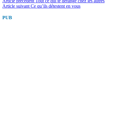
Lire
Article précédent
Tout ce qui te dérange chez les autres
Article suivant
Ce qu’ils détestent en vous
la
suite
PUB