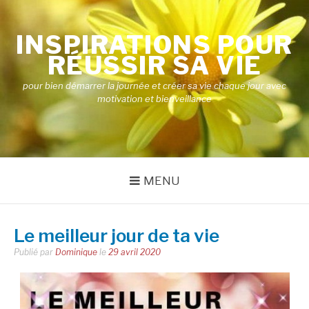
Aller
au
INSPIRATIONS POUR
contenu
RÉUSSIR SA VIE
pour bien démarrer la journée et créer sa vie chaque jour avec
motivation et bienveillance
MENU
Le meilleur jour de ta vie
Publié par
Dominique
le
29 avril 2020