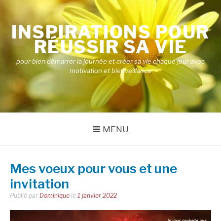
Aller
au
INSPIRATIONS POUR
contenu
RÉUSSIR SA VIE
pour bien démarrer la journée et créer sa vie chaque jour avec
motivation et bienveillance
MENU
Mes voeux pour vous et une
invitation
Publié par
Dominique
le
1 janvier 2022