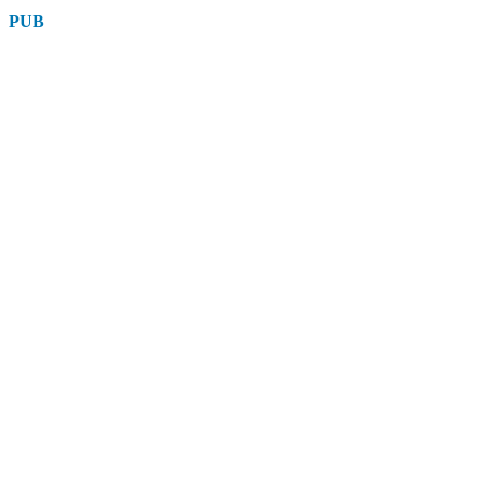
suite
PUB