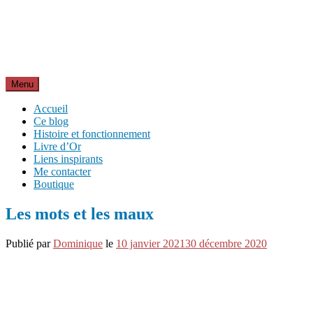
Aller
Inspirations pour réussir sa vie
au
pour bien démarrer la journée et créer sa vie chaque jour avec
contenu
motivation et bienveillance
Menu
Accueil
Ce blog
Histoire et fonctionnement
Livre d’Or
Liens inspirants
Me contacter
Boutique
Les mots et les maux
Publié par
Dominique
le
10 janvier 2021
30 décembre 2020