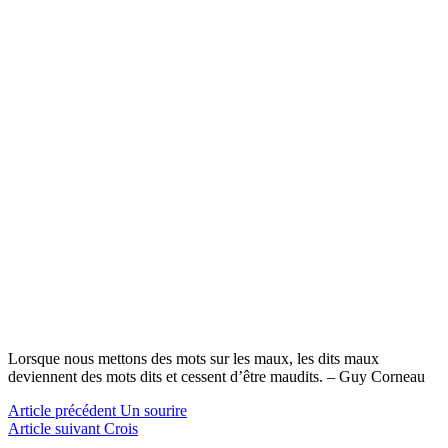
Lorsque nous mettons des mots sur les maux, les dits maux
deviennent des mots dits et cessent d’être maudits. – Guy Corneau
Lire
Article précédent
Un sourire
Article suivant
Crois
la