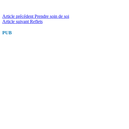
Lire
Article précédent
Prendre soin de soi
Article suivant
Reflets
la
suite
PUB