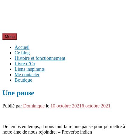
Aller
Inspirations pour réussir sa vie
au
pour bien démarrer la journée et créer sa vie chaque jour avec
contenu
motivation et bienveillance
Menu
Accueil
Ce blog
Histoire et fonctionnement
Livre d’Or
Liens inspirants
Me contacter
Boutique
Une pause
Publié par
Dominique
le
10 octobre 2021
6 octobre 2021
De temps en temps, il nous faut faire une pause pour permettre à
notre âme de nous rejoindre. – Proverbe indien