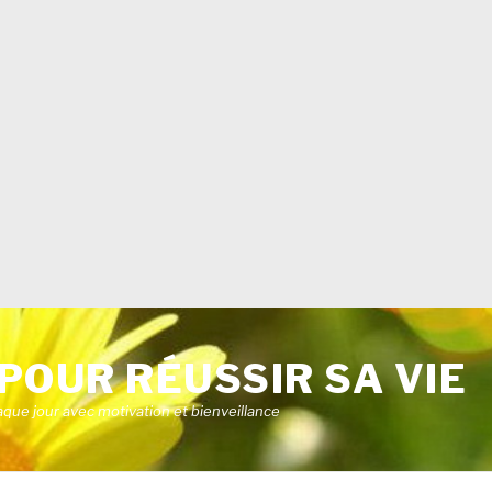
POUR RÉUSSIR SA VIE
aque jour avec motivation et bienveillance