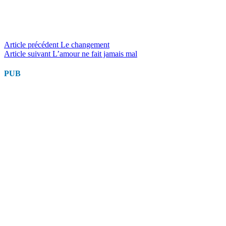
Lire
Article précédent
Le changement
Article suivant
L’amour ne fait jamais mal
la
suite
PUB