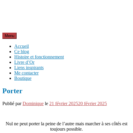
Aller
Inspirations pour réussir sa vie
au
pour bien démarrer la journée et créer sa vie chaque jour avec
contenu
motivation et bienveillance
Menu
Accueil
Ce blog
Histoire et fonctionnement
Livre d’Or
Liens inspirants
Me contacter
Boutique
Porter
Publié par
Dominique
le
21 février 2025
20 février 2025
Nul ne peut porter la peine de l’autre mais marcher à ses côtés est
toujours possible.