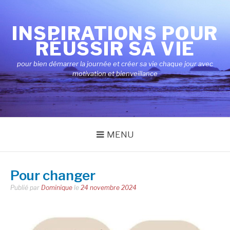
Aller
au
INSPIRATIONS POUR
contenu
RÉUSSIR SA VIE
pour bien démarrer la journée et créer sa vie chaque jour avec
motivation et bienveillance
MENU
Pour changer
Publié par
Dominique
le
24 novembre 2024